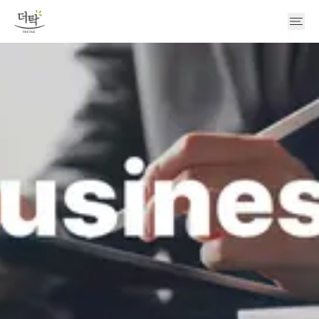
About
Business
기업소개
Platform
CEO 인사말
사업영역
연혁
Recruit
핵심역량
CI / BI / 캐릭터
오더탁
사회 / 환경
Contact
오셀러
채용 FAQ
연구개발사업부 채용