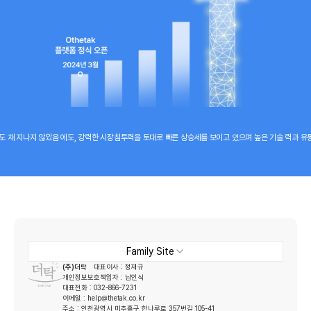
년도 채 지나지 않았음 에도, 강력한 시장침투력을 토대로 빠른 상승세를 보이고 있으며 높은 기술 력과 
Family Site
(주)더탁     
대표이사 : 정재규     
개인정보보호책임자 : 남인식     
대표전화 : 032-866-7231     
이메일 : help@thetak.co.kr
주소 : 인천광역시 미추홀구 한나루로 357번길 105-41